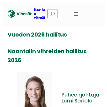
Siirry
sisältöön
Naantali
Etsi
n
vihreät
Vuoden 2026 hallitus
Naantalin vihreiden hallitus
2026
Puheenjohtaja
Lumi Sariola