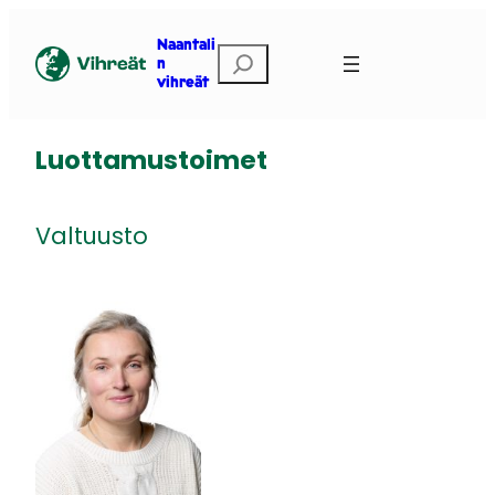
Siirry
sisältöön
Naantali
Etsi
n
vihreät
Luottamustoimet
Valtuusto