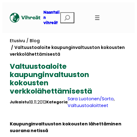
Siirry
sisältöön
Naantali
Etsi
n
vihreät
Etusivu
Blog
Valtuustoaloite kaupunginvaltuuston kokousten
verkkolähettämisestä
Valtuustoaloite
kaupunginvaltuuston
kokousten
verkkolähettämisestä
Sara Luotonen/Sorto
, 
18.11.2013
Julkaistu
Kategoria
Valtuustoaloitteet
Kaupunginvaltuuston kokousten lähettäminen
suorana netissä