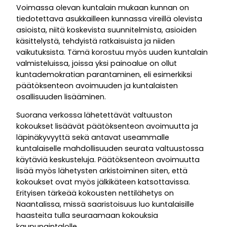
Voimassa olevan kuntalain mukaan kunnan on
tiedotettava asukkailleen kunnassa vireillä olevista
asioista, niitä koskevista suunnitelmista, asioiden
käsittelystä, tehdyistä ratkaisuista ja niiden
vaikutuksista. Tämä korostuu myös uuden kuntalain
valmisteluissa, joissa yksi painoalue on ollut
kuntademokratian parantaminen, eli esimerkiksi
päätöksenteon avoimuuden ja kuntalaisten
osallisuuden lisääminen.
Suorana verkossa lähetettävät valtuuston
kokoukset lisäävät päätöksenteon avoimuutta ja
läpinäkyvyyttä sekä antavat useammalle
kuntalaiselle mahdollisuuden seurata valtuustossa
käytäviä keskusteluja. Päätöksenteon avoimuutta
lisää myös lähetysten arkistoiminen siten, että
kokoukset ovat myös jälkikäteen katsottavissa.
Erityisen tärkeää kokousten nettilähetys on
Naantalissa, missä saaristoisuus luo kuntalaisille
haasteita tulla seuraamaan kokouksia
kaupungintalolle.