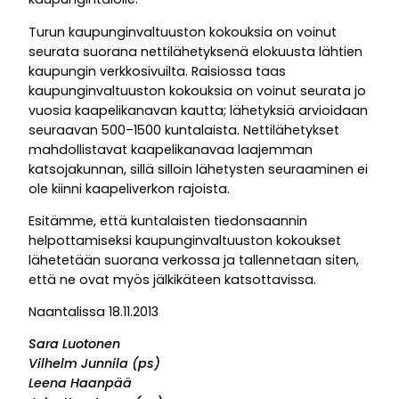
Turun kaupunginvaltuuston kokouksia on voinut
seurata suorana nettilähetyksenä elokuusta lähtien
kaupungin verkkosivuilta. Raisiossa taas
kaupunginvaltuuston kokouksia on voinut seurata jo
vuosia kaapelikanavan kautta; lähetyksiä arvioidaan
seuraavan 500–1500 kuntalaista. Nettilähetykset
mahdollistavat kaapelikanavaa laajemman
katsojakunnan, sillä silloin lähetysten seuraaminen ei
ole kiinni kaapeliverkon rajoista.
Esitämme, että kuntalaisten tiedonsaannin
helpottamiseksi kaupunginvaltuuston kokoukset
lähetetään suorana verkossa ja tallennetaan siten,
että ne ovat myös jälkikäteen katsottavissa.
Naantalissa 18.11.2013
Sara Luotonen
Vilhelm Junnila (ps)
Leena Haanpää