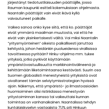
järjestänyt tiedotustilaisuuden päättäjille, jossa
Rauman kaupunki esitteli kokemuksiaan ohjelmasta.
Naantalin päättäjät vain eivät ikävä kyllä
vaivautuneet paikalle.
Vaikea sanoa onko kyse siitä, että ko. päättäjät
eivät ymmärrä maailman muutosta, vai että he
eivät vain yksinkertaisesti välitä. Vai miksi Naantalin
”yritysmyönteinen” oikeisto paikallisesti jarruttaa
kehitystä, johon heidänkin puolueidensa virallisissa
tavoitteessa pyritään? Hinku-ohjelma mm. tukee
yrityksiä, jotka pyrkivät käyttämään
ympäristövastuullisuutta markkinointivälineenä ja
kehittämään liiketoimintaansa kestävästi. Suurin osa
Suomen globaalisti menestyneistä yrityksistä ovat
oivaltaneet tämän selviytymisstrategian hyvissä
ajoin. Näkemys, että ympäristö- ja ilmastoasioiden
huomioiminen olisi ristiriidassa menestyvän
yritystoiminnan kanssa tai vaikeuttaisi kunnan
toimintaa on vanhanaikainen. Naantalissa tehdyn
kuntalaiskyselyn vastaajista 71,1% piti Hinkuun