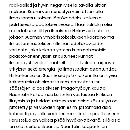
radikaalisti ja hyvin negatiivisella tavalla. Sitran
mukaan Suomi voi menestyä vain ottamalla
ilmastonmuutoksen lähtökohdaksi kaikessa
poliittisessa päätöksenteossa. Naantalillakin olisi
mahdollisuus liittyä ilmaiseen Hinku-verkostoon,
jokaon Suomen ympäristökeskuksen koordinoima
ilmastonmuutoksen hillinnän edelläkävijöiden
verkosto, joka kokoaa yhteen kunnianhimoisiin
päästövähennyksiin sitoutuneet kunnat,
ilmastoystävällisiä tuotteita ja palveluita tarjoavat
yritykset sekä energia- ja ilmastoalan asiantuntijat.
Hinku-kuntia on Suomessa jo 57 ja kunnilla on hyviä
kokemuksia ohjelmasta mm. saavutettujen
säästöjen ja positiivisen imagohyödyn kautta.
Naantalin Kokoomus kuitenkin vastustaa Hinkuun
liittymistä ja heidän toimestaan asian käsittelyä on
pitkitetty jo yli vuoden ajan esim. jättämällä asia
kahdesti pöydälle vedoten mm. tiedon puutteeseen.
Perustelua on vaikea pitää hyväksyttävänä, sillä asia
on ollut esillä pitkään, ja Naantalin kaupunki on