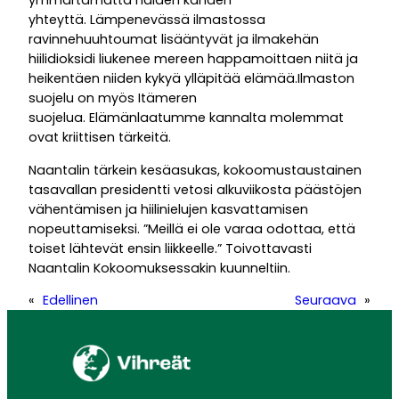
ymmärtämättä näiden kahden
yhteyttä. Lämpenevässä ilmastossa
ravinnehuuhtoumat lisääntyvät ja ilmakehän
hiilidioksidi liukenee mereen happamoittaen niitä ja
heikentäen niiden kykyä ylläpitää elämää.Ilmaston
suojelu on myös Itämeren
suojelua. Elämänlaatumme kannalta molemmat
ovat kriittisen tärkeitä.
Naantalin tärkein kesäasukas, kokoomustaustainen
tasavallan presidentti vetosi alkuviikosta päästöjen
vähentämisen ja hiilinielujen kasvattamisen
nopeuttamiseksi. ”Meillä ei ole varaa odottaa, että
toiset lähtevät ensin liikkeelle.” Toivottavasti
Naantalin Kokoomuksessakin kuunneltiin.
«
Edellinen
Seuraava
»