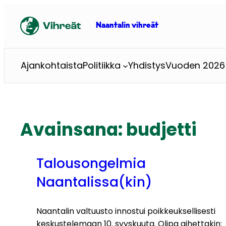
Siirry
sisältöön
Naantalin vihreät
Ajankohtaista
Politiikka
Yhdistys
Vuoden 2026 
Avainsana:
budjetti
Talousongelmia
Naantalissa(kin)
Naantalin valtuusto innostui poikkeuksellisesti
keskustelemaan 10. syyskuuta. Olipa aihettakin: