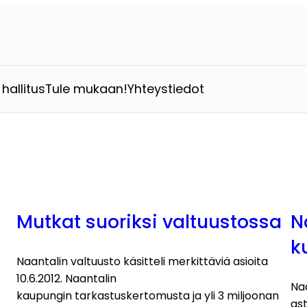
hallitus
Tule mukaan!
Yhteystiedot
Mutkat suoriksi valtuustossa
N
k
Naantalin valtuusto käsitteli merkittäviä asioita
10.6.2012. Naantalin
Na
kaupungin tarkastuskertomusta ja yli 3 miljoonan
ast