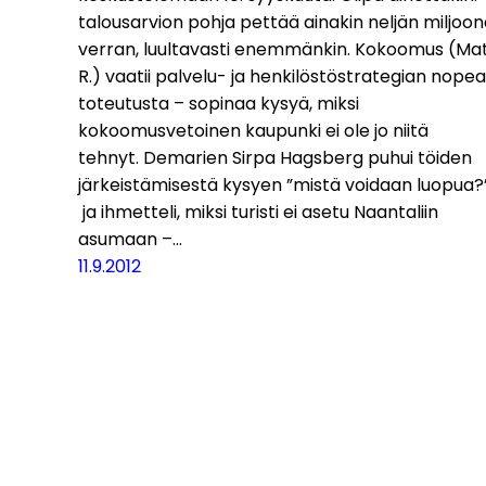
talousarvion pohja pettää ainakin neljän miljoo
verran, luultavasti enemmänkin. Kokoomus (Mat
R.) vaatii palvelu- ja henkilöstöstrategian nope
toteutusta – sopinaa kysyä, miksi
kokoomusvetoinen kaupunki ei ole jo niitä
tehnyt. Demarien Sirpa Hagsberg puhui töiden
järkeistämisestä kysyen ”mistä voidaan luopua?”
ja ihmetteli, miksi turisti ei asetu Naantaliin
asumaan –…
11.9.2012