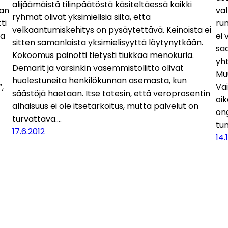
alijäämäistä tilinpäätöstä käsiteltäessä kaikki
nan
val
ryhmät olivat yksimielisiä siitä, että
ti
ru
velkaantumiskehitys on pysäytettävä. Keinoista ei
aa
ei 
sitten samanlaista yksimielisyyttä löytynytkään.
sa
Kokoomus painotti tietysti tiukkaa menokuria.
yht
Demarit ja varsinkin vasemmistoliitto olivat
Mu
huolestuneita henkilökunnan asemasta, kun
,
Vai
säästöjä haetaan. Itse totesin, että veroprosentin
oik
alhaisuus ei ole itsetarkoitus, mutta palvelut on
ong
turvattava.…
tu
17.6.2012
14.