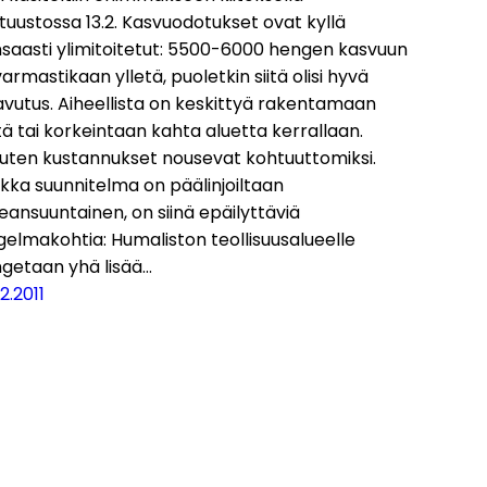
tuustossa 13.2. Kasvuodotukset ovat kyllä
nsaasti ylimitoitetut: 5500-6000 hengen kasvuun
varmastikaan ylletä, puoletkin siitä olisi hyvä
avutus. Aiheellista on keskittyä rakentamaan
ä tai korkeintaan kahta aluetta kerrallaan.
uten kustannukset nousevat kohtuuttomiksi.
kka suunnitelma on päälinjoiltaan
eansuuntainen, on siinä epäilyttäviä
elmakohtia: Humaliston teollisuusalueelle
ngetaan yhä lisää…
12.2011