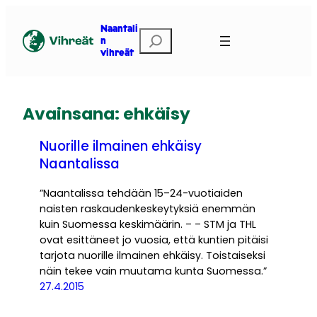
Siirry
sisältöön
Naantali
Etsi
n
vihreät
Avainsana:
ehkäisy
Nuorille ilmainen ehkäisy
Naantalissa
”Naantalissa tehdään 15–24-vuotiaiden
naisten raskaudenkeskeytyksiä enemmän
kuin Suomessa keskimäärin. – – STM ja THL
ovat esittäneet jo vuosia, että kuntien pitäisi
tarjota nuorille ilmainen ehkäisy. Toistaiseksi
näin tekee vain muutama kunta Suomessa.”
27.4.2015