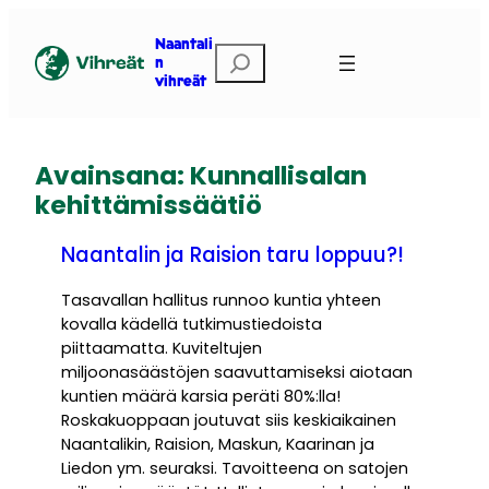
Siirry
sisältöön
Naantali
Etsi
n
vihreät
Avainsana:
Kunnallisalan
kehittämissäätiö
Naantalin ja Raision taru loppuu?!
Tasavallan hallitus runnoo kuntia yhteen
kovalla kädellä tutkimustiedoista
piittaamatta. Kuviteltujen
miljoonasäästöjen saavuttamiseksi aiotaan
kuntien määrä karsia peräti 80%:lla!
Roskakuoppaan joutuvat siis keskiaikainen
Naantalikin, Raision, Maskun, Kaarinan ja
Liedon ym. seuraksi. Tavoitteena on satojen