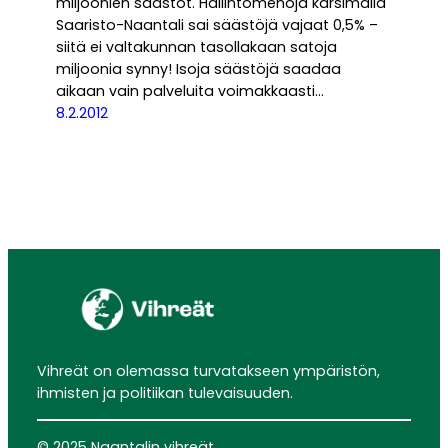
miljoonien säästöt. Hallintomenoja karsimalla
Saaristo-Naantali sai säästöjä vajaat 0,5% –
siitä ei valtakunnan tasollakaan satoja
miljoonia synny! Isoja säästöjä saadaa
aikaan vain palveluita voimakkaasti…
8.2.2012
Vihreät on olemassa turvatakseen ympäristön,
ihmisten ja politiikan tulevaisuuden.
© 2025 Naantalin vihreät