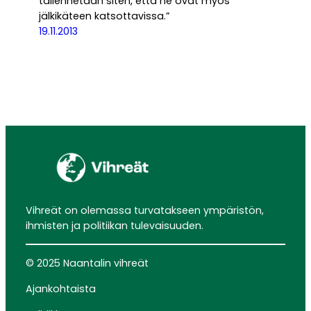
tallennetaan siten, että ne ovat myös
jälkikäteen katsottavissa.”
19.11.2013
Vihreät on olemassa turvatakseen ympäristön,
ihmisten ja politiikan tulevaisuuden.
© 2025 Naantalin vihreät
Ajankohtaista