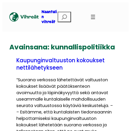
Siirry
sisältöön
Naantali
Etsi
n
vihreät
Avainsana:
kunnallispolitiikka
Kaupunginvaltuuston kokoukset
nettilähetykseen
”Suorana verkossa lähetettävät valtuuston
kokoukset lisäävät päätöksenteon
avoimuutta ja läpinäkyvyyttä sekä antavat
useammalle kuntalaiselle mahdollisuuden
seurata valtuustossa käytäviä keskusteluja. –
– Esitämme, että kuntalaisten tiedonsaannin
helpottamiseksi kaupunginvaltuuston
kokoukset lähetetään suorana verkossa ja