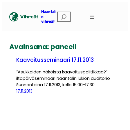
Siirry
sisältöön
Naantali
Etsi
n
vihreät
Avainsana:
paneeli
Kaavoitusseminaari 17.11.2013
”Asukkaiden näköistä kaavoituspolitiikkaa?” -
iltapäiväseminaari Naantalin lukion auditorio
Sunnantaina 17.11.2013, kello 15.00-17.30
17.11.2013