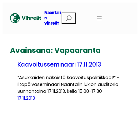
Siirry
sisältöön
Naantali
Etsi
n
vihreät
Avainsana:
Vapaaranta
Kaavoitusseminaari 17.11.2013
”Asukkaiden näköistä kaavoituspolitiikkaa?” -
iltapäiväseminaari Naantalin lukion auditorio
Sunnantaina 17.11.2013, kello 15.00-17.30
17.11.2013