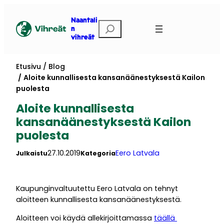
Siirry
sisältöön
Naantali
Etsi
n
vihreät
Etusivu
Blog
Aloite kunnallisesta kansanäänestyksestä Kailon
puolesta
Aloite kunnallisesta
kansanäänestyksestä Kailon
puolesta
27.10.2019
Eero Latvala
Julkaistu
Kategoria
Kaupunginvaltuutettu Eero Latvala on tehnyt
aloitteen kunnallisesta kansanäänestyksestä.
Aloitteen voi käydä allekirjoittamassa
täällä