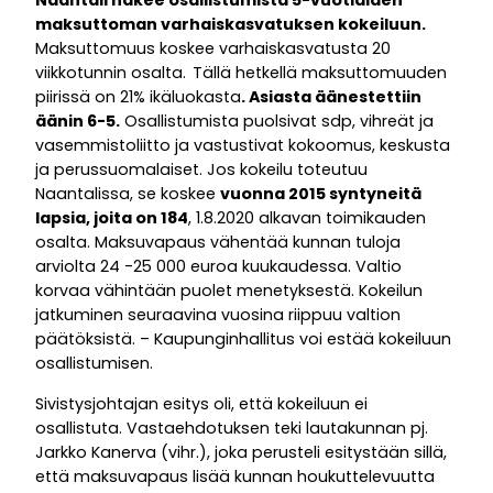
Naantali hakee osallistumista 5-vuotiaiden
maksuttoman varhaiskasvatuksen kokeiluun.
Maksuttomuus koskee varhaiskasvatusta 20
viikkotunnin osalta.
Tällä hetkellä maksuttomuuden
piirissä on 21% ikäluokasta
. Asiasta äänestettiin
äänin 6-5.
Osallistumista puolsivat sdp, vihreät ja
vasemmistoliitto ja vastustivat kokoomus, keskusta
ja perussuomalaiset. Jos kokeilu toteutuu
Naantalissa, se koskee
vuonna 2015 syntyneitä
lapsia, joita on 184
, 1.8.2020 alkavan toimikauden
osalta. Maksuvapaus vähentää kunnan tuloja
arviolta 24 -25 000 euroa kuukaudessa. Valtio
korvaa vähintään puolet menetyksestä. Kokeilun
jatkuminen seuraavina vuosina riippuu valtion
päätöksistä. – Kaupunginhallitus voi estää kokeiluun
osallistumisen.
Sivistysjohtajan esitys oli, että kokeiluun ei
osallistuta. Vastaehdotuksen teki lautakunnan pj.
Jarkko Kanerva (vihr.), joka perusteli esitystään sillä,
että maksuvapaus lisää kunnan houkuttelevuutta