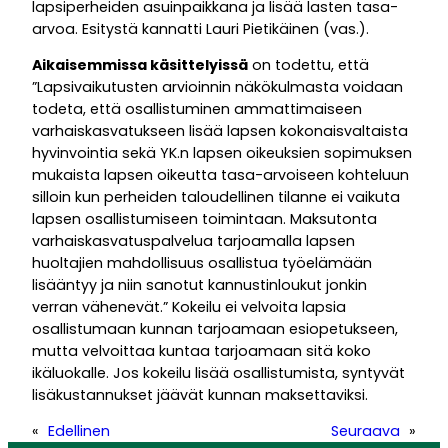
lapsiperheiden asuinpaikkana ja lisää lasten tasa-
arvoa. Esitystä kannatti Lauri Pietikäinen (vas.).
Aikaisemmissa käsittelyissä
on todettu, että
”Lapsivaikutusten arvioinnin näkökulmasta voidaan
todeta, että osallistuminen ammattimaiseen
varhaiskasvatukseen lisää lapsen kokonaisvaltaista
hyvinvointia sekä YK.n lapsen oikeuksien sopimuksen
mukaista lapsen oikeutta tasa-arvoiseen kohteluun
silloin kun perheiden taloudellinen tilanne ei vaikuta
lapsen osallistumiseen toimintaan. Maksutonta
varhaiskasvatuspalvelua tarjoamalla lapsen
huoltajien mahdollisuus osallistua työelämään
lisääntyy ja niin sanotut kannustinloukut jonkin
verran vähenevät.” Kokeilu ei velvoita lapsia
osallistumaan kunnan tarjoamaan esiopetukseen,
mutta velvoittaa kuntaa tarjoamaan sitä koko
ikäluokalle. Jos kokeilu lisää osallistumista, syntyvät
lisäkustannukset jäävät kunnan maksettaviksi.
«
Edellinen
Seuraava
»