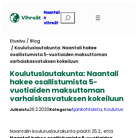
Siirry
sisältöön
Naantali
Etsi
n
vihreät
Etusivu
Blog
Koulutuslautakunta: Naantali hakee
osallistumista 5-vuotiaiden maksuttoman
varhaiskasvatuksen kokeiluun
Koulutuslautakunta: Naantali
hakee osallistumista 5-
vuotiaiden maksuttoman
varhaiskasvatuksen kokeiluun
26.2.2020
Ajankohtaista
, 
Koulutus
Julkaistu
Kategoria
Naantalin koulutuslautakunta päätti 25.2., että