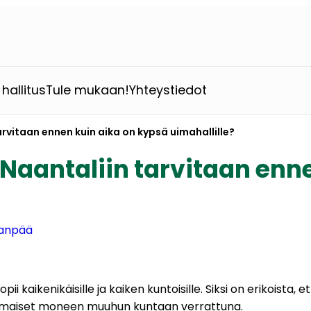
hallitus
Tule mukaan!
Yhteystiedot
arvitaan ennen kuin aika on kypsä uimahallille?
 Naantaliin tarvitaan enn
anpää
 kaikenikäisille ja kaiken kuntoisille. Siksi on erikoista, e
nomaiset moneen muuhun kuntaan verrattuna.