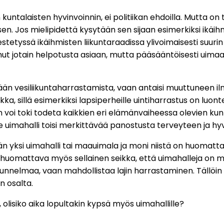
 kuntalaisten hyvinvoinnin, ei politiikan ehdoilla. Mutta on 
. Jos mielipidettä kysytään sen sijaan esimerkiksi ikäihm
etyssä ikäihmisten liikuntaraadissa ylivoimaisesti suurin o
nut jotain helpotusta asiaan, mutta pääsääntöisesti uimaa
ään vesiliikuntaharrastamista, vaan antaisi muuttuneen ilma
kka, sillä esimerkiksi lapsiperheille uintiharrastus on lu
 voi toki todeta kaikkien eri elämänvaiheessa olevien kunta
e uimahalli toisi merkittävää panostusta terveyteen ja hyvi
 yksi uimahalli tai maauimala ja moni niistä on huomatta
On huomattava myös sellainen seikka, että uimahalleja on 
ylätunnelmaa, vaan mahdollistaa lajin harrastaminen. Täll
n osalta.
ä, olisiko aika lopultakin kypsä myös uimahallille?