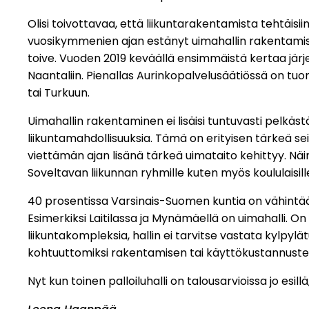
Olisi toivottavaa, että liikuntarakentamista tehtäisiin
vuosikymmenien ajan estänyt uimahallin rakentamisen
toive. Vuoden 2019 keväällä ensimmäistä kertaa järjest
Naantaliin. Pienallas Aurinkopalvelusäätiössä on tuo
tai Turkuun.
Uimahallin rakentaminen ei lisäisi tuntuvasti pelkäst
liikuntamahdollisuuksia. Tämä on erityisen tärkeä sei
viettämän ajan lisänä tärkeä uimataito kehittyy. Näin
Soveltavan liikunnan ryhmille kuten myös koululaisill
40 prosentissa Varsinais-Suomen kuntia on vähintään
Esimerkiksi Laitilassa ja Mynämäellä on uimahalli. 
liikuntakompleksia, hallin ei tarvitse vastata kylp
kohtuuttomiksi rakentamisen tai käyttökustannuste
Nyt kun toinen palloiluhalli on talousarvioissa jo esill