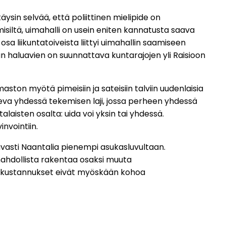
täysin selvää, että poliittinen mielipide on
isiltä, uimahalli on usein eniten kannatusta saava
sa liikuntatoiveista liittyi uimahallin saamiseen
n haluavien on suunnattava kuntarajojen yli Raisioon
ston myötä pimeisiin ja sateisiin talviin uudenlaisia
onteva yhdessä tekemisen laji, jossa perheen yhdessä
laisten osalta: uida voi yksin tai yhdessä.
nvointiin.
vasti Naantalia pienempi asukasluvultaan.
mahdollista rakentaa osaksi muuta
öin kustannukset eivät myöskään kohoa