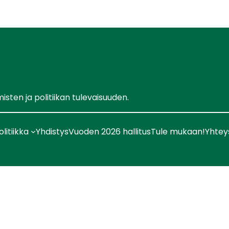
ten ja politiikan tulevaisuuden.
olitiikka
Yhdistys
Vuoden 2026 hallitus
Tule mukaan!
Yhtey