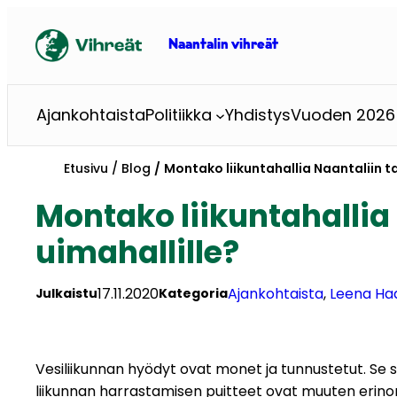
Siirry
sisältöön
Naantalin vihreät
Ajankohtaista
Politiikka
Yhdistys
Vuoden 2026 
Etusivu
Blog
Montako liikuntahallia Naantaliin t
Montako liikuntahallia
uimahallille?
17.11.2020
Ajankohtaista
, 
Leena Ha
Julkaistu
Kategoria
Vesiliikunnan hyödyt ovat monet ja tunnustetut. Se sopii
liikunnan harrastamisen puitteet ovat muuten eri