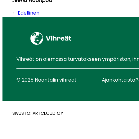
Leena Haanpää
«
Edellinen
Vihreät on olemassa turvatakseen ympäristön, ihmis
© 2025 Naantalin vihreät
Ajankohtaista
P
SIVUSTO: ARTCLOUD OY