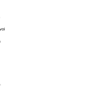
n
voi
n
.