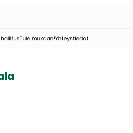
hallitus
Tule mukaan!
Yhteystiedot
ala