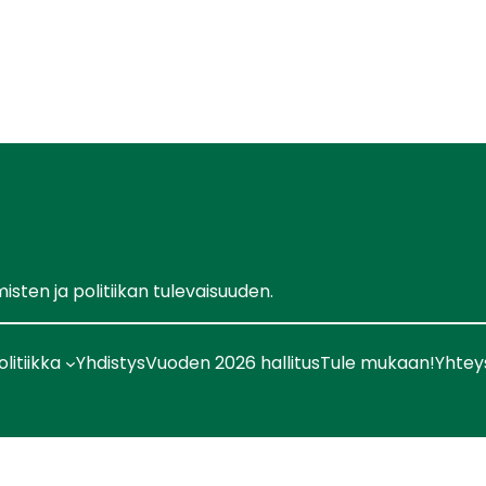
ten ja politiikan tulevaisuuden.
olitiikka
Yhdistys
Vuoden 2026 hallitus
Tule mukaan!
Yhtey