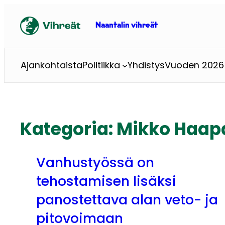
Siirry
sisältöön
Naantalin vihreät
Ajankohtaista
Politiikka
Yhdistys
Vuoden 2026 
Kategoria:
Mikko Haap
Vanhustyössä on
tehostamisen lisäksi
panostettava alan veto- ja
pitovoimaan