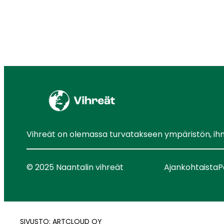
Vihreät on olemassa turvatakseen ympäristön, ihmis
© 2025 Naantalin vihreät
Ajankohtaista
P
SIVUSTO: ARTCLOUD OY