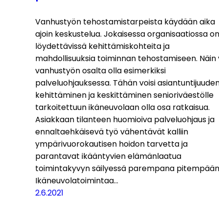
Vanhustyön tehostamistarpeista käydään aika
ajoin keskustelua. Jokaisessa organisaatiossa o
löydettävissä kehittämiskohteita ja
mahdollisuuksia toiminnan tehostamiseen. Näin 
vanhustyön osalta olla esimerkiksi
palveluohjauksessa. Tähän voisi asiantuntijuude
kehittäminen ja keskittäminen senioriväestölle
tarkoitettuun ikäneuvolaan olla osa ratkaisua.
Asiakkaan tilanteen huomioiva palveluohjaus ja
ennaltaehkäisevä työ vähentävät kalliin
ympärivuorokautisen hoidon tarvetta ja
parantavat ikääntyvien elämänlaatua
toimintakyvyn säilyessä parempana pitempään
Ikäneuvolatoimintaa…
2.6.2021