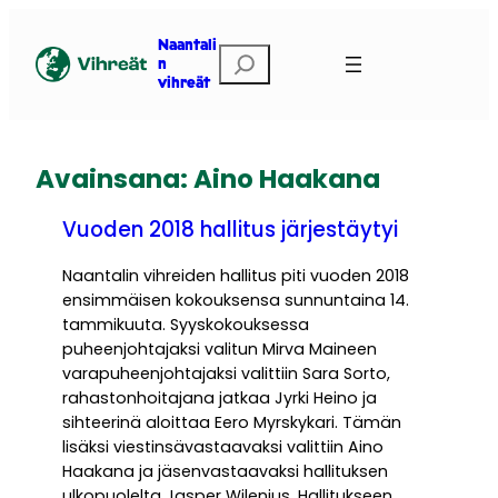
Siirry
sisältöön
Naantali
Etsi
n
vihreät
Avainsana:
Aino Haakana
Vuoden 2018 hallitus järjestäytyi
Naantalin vihreiden hallitus piti vuoden 2018
ensimmäisen kokouksensa sunnuntaina 14.
tammikuuta. Syyskokouksessa
puheenjohtajaksi valitun Mirva Maineen
varapuheenjohtajaksi valittiin Sara Sorto,
rahastonhoitajana jatkaa Jyrki Heino ja
sihteerinä aloittaa Eero Myrskykari. Tämän
lisäksi viestinsävastaavaksi valittiin Aino
Haakana ja jäsenvastaavaksi hallituksen
ulkopuolelta Jasper Wilenius. Hallitukseen