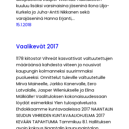
kuuluu lisäksi varsinaisina jäseninä Ilona Lilja-
Kurkela ja Juha-Antti Nikkanen sekä
varajäseninä Hanna Erjanti,…
15.1.2018
Vaalikevät 2017
1178 kiitosta! Vihreät kasvattivat valtuutettujen
määräänsä kahdesta viiteen ja nousivat
kaupungin kolmanneksi suurimmaksi
puolueeksi. Onnittelut tuleville valtuutetuille
Mirva Maineelle, Jarkko Kanervalle, Eero
Latvalalle, Jasper Wileniukselle ja Elina
Mälkiälle! Vaalituloksen kokonaisuudessaan
löydät esimerkiksi Ylen tulospalvelusta.
Ehdokkaamme kuntavaaleissa 2017 NAANTALIN
SEUDUN VIHREIDEN KUNTAVAALIOHJELMA 2017
KEVÄÄN TAPAHTUMIA Tammikuu 8.1. Hallituksen
avoin kokous Naantalin kaupungintalon