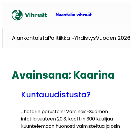
Siirry
sisältöön
Naantalin vihreät
Ajankohtaista
Politiikka
Yhdistys
Vuoden 2026 
Avainsana:
Kaarina
Kuntauudistusta?
…hatarin perustein! Varsinais-Suomen
infotilaisuuteen 20.3. koottiin 300 kuulijaa
kuuntelemaan huonosti valmisteltua ja osin