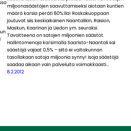
ssa
miljoonasäästöjen saavuttamiseksi aiotaan kuntien
määrä karsia peräti 80%:lla! Roskakuoppaan
i
joutuvat siis keskiaikainen Naantalikin, Raision,
Maskun, Kaarinan ja Liedon ym. seuraksi.
vun
Tavoitteena on satojen miljoonien säästöt.
i
Hallintomenoja karsimalla Saaristo-Naantali sai
säästöjä vajaat 0,5% – siitä ei valtakunnan
tasollakaan satoja miljoonia synny! Isoja säästöjä
saadaa aikaan vain palveluita voimakkaasti…
8.2.2012