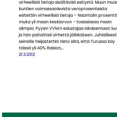
virheellisiä tietoja sisältävää esitystä. Muun mua
kuntien voimassaolevista veroprosenteista
esitettiin virheellisiä tietoja – Naantalin prosentt
muka yli maan keskiarvon – tosiasiassa maan
alimpia. Pyysin VVM:n edustajaa oikaisemaan lu
ja hän pahoitteli virhettä jälkikäteen. Juhlallisest
seinälle heijastettiin tieto siitä, että Turussa käy
töissä yli 40% Raision,…
21.3.2012