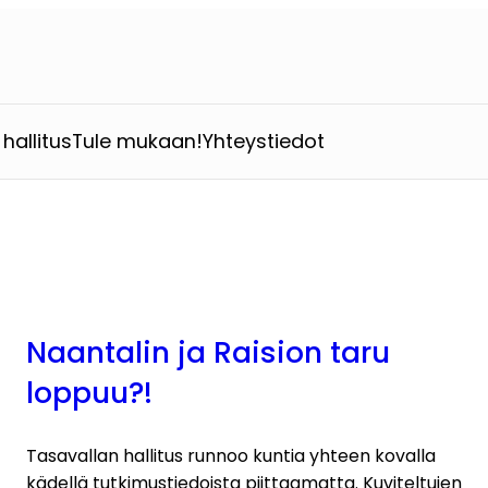
hallitus
Tule mukaan!
Yhteystiedot
Naantalin ja Raision taru
loppuu?!
Tasavallan hallitus runnoo kuntia yhteen kovalla
kädellä tutkimustiedoista piittaamatta. Kuviteltujen