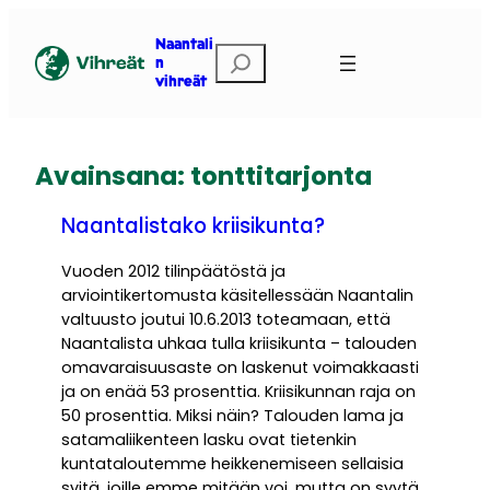
Siirry
sisältöön
Naantali
Etsi
n
vihreät
Avainsana:
tonttitarjonta
Naantalistako kriisikunta?
Vuoden 2012 tilinpäätöstä ja
arviointikertomusta käsitellessään Naantalin
valtuusto joutui 10.6.2013 toteamaan, että
Naantalista uhkaa tulla kriisikunta – talouden
omavaraisuusaste on laskenut voimakkaasti
ja on enää 53 prosenttia. Kriisikunnan raja on
50 prosenttia. Miksi näin? Talouden lama ja
satamaliikenteen lasku ovat tietenkin
kuntataloutemme heikkenemiseen sellaisia
syitä, joille emme mitään voi, mutta on syytä