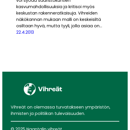
voi syödä saaristokuntien
kasvumahdollisuuksia ja kritisoi myös
keskustan rakenneratkaisuja. Vihreiden
näkökannan mukaan malli on keskeisiltä
osiltaan hyvä, mutta tyyli, jolla asiaa on…
22.4.2013
Vihreät on olemassa turvatakseen ympäristön,
ihmisten ja politiikan tulevaisuuden.
© 2025 Naantalin vihreät