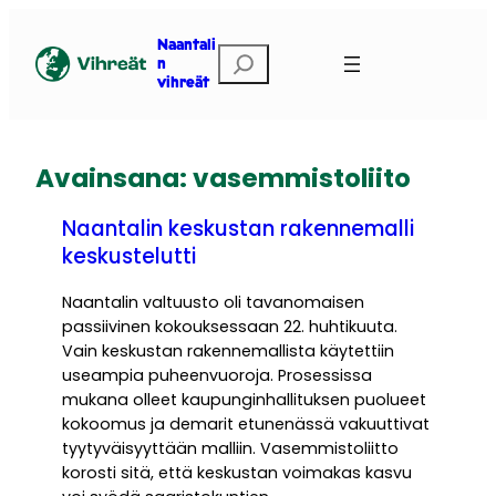
Siirry
sisältöön
Naantali
Etsi
n
vihreät
Avainsana:
vasemmistoliito
Naantalin keskustan rakennemalli
keskustelutti
Naantalin valtuusto oli tavanomaisen
passiivinen kokouksessaan 22. huhtikuuta.
Vain keskustan rakennemallista käytettiin
useampia puheenvuoroja. Prosessissa
mukana olleet kaupunginhallituksen puolueet
kokoomus ja demarit etunenässä vakuuttivat
tyytyväisyyttään malliin. Vasemmistoliitto
korosti sitä, että keskustan voimakas kasvu