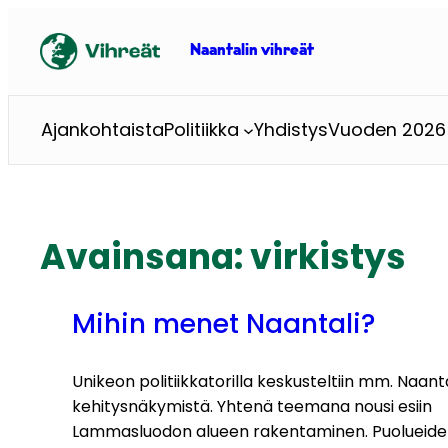
Siirry
sisältöön
Naantalin vihreät
Ajankohtaista
Politiikka
Yhdistys
Vuoden 2026 
Avainsana:
virkistys
Mihin menet Naantali?
Unikeon politiikkatorilla keskusteltiin mm. Naant
kehitysnäkymistä. Yhtenä teemana nousi esiin
Lammasluodon alueen rakentaminen. Puolueid