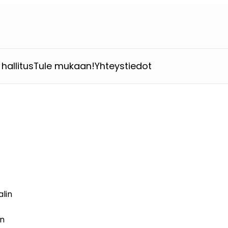
hallitus
Tule mukaan!
Yhteystiedot
alin
en