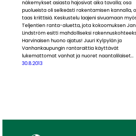
näkemykset asiasta hajosivat aika tavalla; osa
puolueista oli selkeästi rakentamisen kannalla, 
taas kriittisiä. Keskustelu laajeni sivuamaan myö
Teljentien ranta-aluetta, jota kokoomuksen Jan
Lindström esitti mahdolliseksi rakennuskohteeks
Harvinaisen huono ajatus! Juuri Kylpylän ja
Vanhankaupungin rantaraittia käyttävät
lukemattomat vanhat ja nuoret naantalilaiset…
30.8.2013