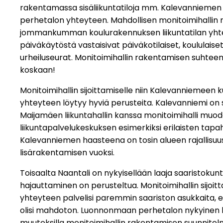
rakentamassa sisäliikuntatiloja mm. Kalevanniem
perhetalon yhteyteen. Mahdollisen monitoimihallin 
jommankumman koulurakennuksen liikuntatilan yhteyt
päiväkäytöstä vastaisivat päiväkotilaiset, koululaiset
urheiluseurat. Monitoimihallin rakentamisen suhteen
koskaan!
Monitoimihallin sijoittamiselle niin Kalevanniemee
yhteyteen löytyy hyviä perusteita. Kalevanniemi on s
Maijamäen liikuntahallin kanssa monitoimihalli muodo
liikuntapalvelukeskuksen esimerkiksi erilaisten tap
Kalevanniemen haasteena on tosin alueen rajallisu
lisärakentamisen vuoksi.
Toisaalta Naantali on nykyisellään laaja saaristokunta
hajauttaminen on perusteltua. Monitoimihallin sij
yhteyteen palvelisi paremmin saariston asukkaita,
olisi mahdoton. Luonnonmaan perhetalon nykyinen ka
muutoksilla monitoimihallin rakentamisen suunnitelmi