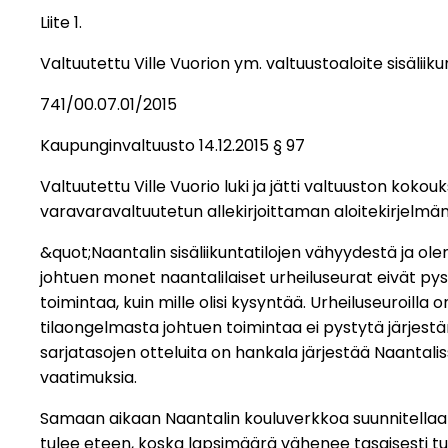
Liite 1.
Valtuutettu Ville Vuorion ym. valtuustoaloite sisäliik
741/00.07.01/2015
Kaupunginvaltuusto 14.12.2015 § 97
Valtuutettu Ville Vuorio luki ja jätti valtuuston kok
varavaravaltuutetun allekirjoittaman aloitekirjelmän
&quot;Naantalin sisäliikuntatilojen vähyydestä ja ol
johtuen monet naantalilaiset urheiluseurat eivät pyst
toimintaa, kuin mille olisi kysyntää. Urheiluseuroilla 
tilaongelmasta johtuen toimintaa ei pystytä järjest
sarjatasojen otteluita on hankala järjestää Naantaliss
vaatimuksia.
Samaan aikaan Naantalin kouluverkkoa suunnitellaan
tulee eteen, koska lapsimäärä vähenee tasaisesti tu