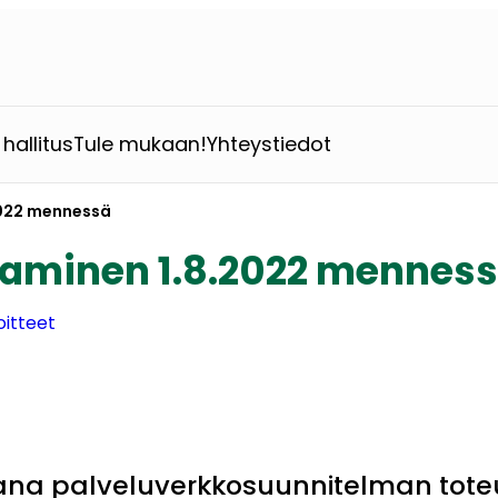
hallitus
Tule mukaan!
Yhteystiedot
2022 mennessä
taminen 1.8.2022 mennes
oitteet
sana palveluverkkosuunnitelman tot