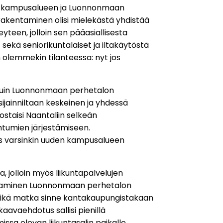
en kampusalueen ja Luonnonmaan
rakentaminen olisi mielekästä yhdistää
een, jolloin sen pääasiallisesta
 sekä seniorikuntalaiset ja iltakäytöstä
 olemmekin tilanteessa: nyt jos
n kuin Luonnonmaan perhetalon
ijainniltaan keskeinen ja yhdessä
staisi Naantaliin selkeän
ahtumien järjestämiseen.
us varsinkin uuden kampusalueen
, jolloin myös liikuntapalvelujen
oittaminen Luonnonmaan perhetalon
 eikä matka sinne kantakaupungistakaan
avaehdotus sallisi pienillä
ssa olevan liikuntasalin paikalle.