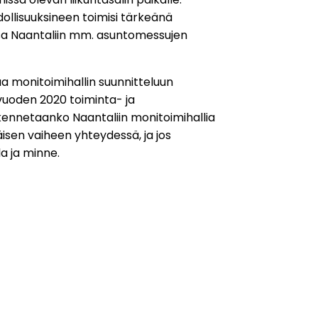
ollisuuksineen toimisi tärkeänä
sa Naantaliin mm. asuntomessujen
aa monitoimihallin suunnitteluun
vuoden 2020 toiminta- ja
kennetaanko Naantaliin monitoimihallia
en vaiheen yhteydessä, ja jos
la ja minne.