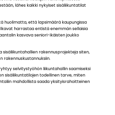
stään, lähes kaikki nykyiset sisäliikuntatilat
iitä huolimatta, että lapsimäärä kaupungissa
alkavat harrastaa entistä enemmän sellaisia
i Naantalin kasvava seniori-ikäisten joukko
a sisäliikuntahallien rakennusprojekteja siten,
tön rakennuskustannuksiin.
yhtyy selvitystyöhön liikuntahallin saamiseksi
on sisäliikuntatilojen todellinen tarve, miten
ntaliin mahdollista saada yksityisrahoitteinen