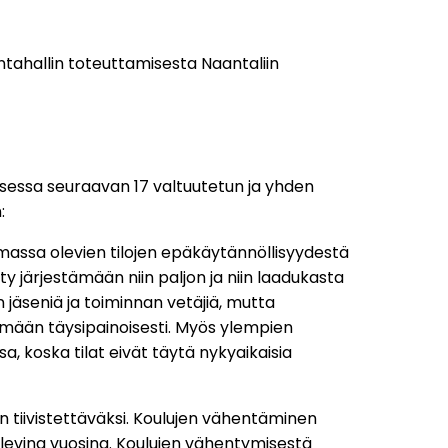
untahallin toteuttamisesta Naantaliin
ouksessa seuraavan 17 valtuutetun ja yhden
:
emassa olevien tilojen epäkäytännöllisyydestä
y järjestämään niin paljon ja niin laadukasta
on jäseniä ja toiminnan vetäjiä, mutta
ämään täysipainoisesti. Myös ylempien
a, koska tilat eivät täytä nykyaikaisia
 tiivistettäväksi. Koulujen vähentäminen
levina vuosina. Koulujen vähentymisestä