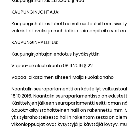
Kaupunginhallitus 21.12.2015 § 466
KAUPUNGINJOHTAJA:
Kaupunginhallitus lähettää valtuustoaloitteen sivist
valmisteltavaksi ja mahdollisia toimenpiteitä varten.
KAUPUNGINHALLITUS:
Kaupunginjohtajan ehdotus hyväksyttiin.
Vapaa-aikalautakunta 08.11.2016 § 22
Vapaa-aikatoimen sihteeri Maija Puolakanaho
Naantalin seuraparlamentti on käsitellyt valtuustoal
18.10.2016. Naantalin seuraparlamentissa on edustettu
Käsittelyjen jälkeen seuraparlamentti esitti oman 
&quot;Yksityisrahoitteinen halli on rakennettu mm. 
yksityisrahoitteisesta hallin rakentamisesta on olemass
viikonloppuajat ovat kysyttyjä ja käyttäjiä löytyy, mu