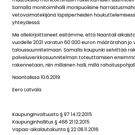
Samalla monitoimihalli monipuolisine harrastusmahd
vetovoimatekijänä lapsiperheiden houkuttelemises
yhteydessä.
Me allekirjoittaneet esitämme, että Naantali aikaist
vuodelle 2021 varatun 60 000 euron määrärahan jo 
taloussuunnitelmaan. Samalla kaupunki selvittää ra
palveluverkkosuunnitelman toteuttamisen ensimmäis
rakennetaan, niin millainen halli, millä rahoituspohjal
Naantalissa 10.6.2019
Eero Latvala
Kaupunginvaltuusto § 97 14.12.2015
Kaupunginhallitus § 466 21.12.2015
Vapaa-aikalautakunta § 22 08.11.2016