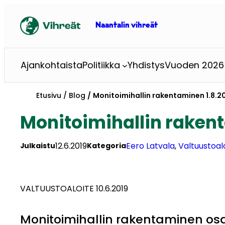
Siirry
sisältöön
Naantalin vihreät
Ajankohtaista
Politiikka
Yhdistys
Vuoden 2026 
Etusivu
Blog
Monitoimihallin rakentaminen 1.8.
Monitoimihallin raken
12.6.2019
Eero Latvala
, 
Valtuustoal
Julkaistu
Kategoria
VALTUUSTOALOITE 10.6.2019
Monitoimihallin rakentaminen o