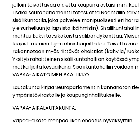
jolloin toivottavaa on, että kaupunki ostaisi mm. ko
Lisäksi seuraparlamentti totesi, että Naantaliin tar
sisäliikuntatila, joka palvelee monipuolisesti eri harra
yleisurheiluun ja lapsista ikäihmisiin). Sisäliikuntahall
mahtuu kaksi täysikokoista salibandykenttää. Yleisur
laajasti monien lajien oheisharjoittelua. Toivottavaa 
rakennetaan myös riittävät oheistilat (kahvila/ruokai
Yksityisrahoitteinen sisäliikuntahalli on käytössä ym
matkailijoita kesäaikana. Sisäliikuntahalliin voidaan
VAPAA-AIKATOIMEN PÄÄLLIKKÖ:
Lautakunta kirjaa Seuraparlamentin kannanoton tiedo
ympäristövirastolle ja kaupunginhallitukselle.
VAPAA-AIKALAUTAKUNTA:
Vapaa-aikatoimenpäällikön ehdotus hyväksyttiin.