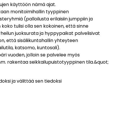
ulujen käyttöön nämä ajat.
vitaan monitoimihallin tyyppinen
steryhmiä (palloilusta erilaisiin jumppiin ja
in koko tulisi olla sen kokoinen, että sinne
heilun juoksurata ja hyppypaikat palvelisivat
on, että sisäliikuntahallin yhteyteen
lutila, katsomo, kuntosali).
päri vuoden, jolloin se palvelee myös
 mm. rakentaa seikkailupuistotyyppinen tila.&quot;
ksi ja välittää sen tiedoksi