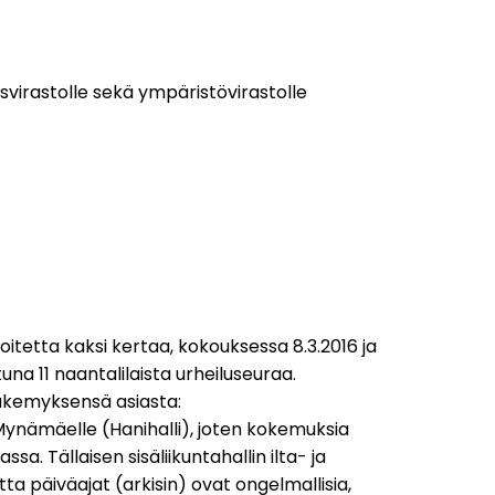
ysvirastolle sekä ympäristövirastolle
oitetta kaksi kertaa, kokouksessa 8.3.2016 ja
na 11 naantalilaista urheiluseuraa.
näkemyksensä asiasta:
Mynämäelle (Hanihalli), joten kokemuksia
a. Tällaisen sisäliikuntahallin ilta- ja
tta päiväajat (arkisin) ovat ongelmallisia,