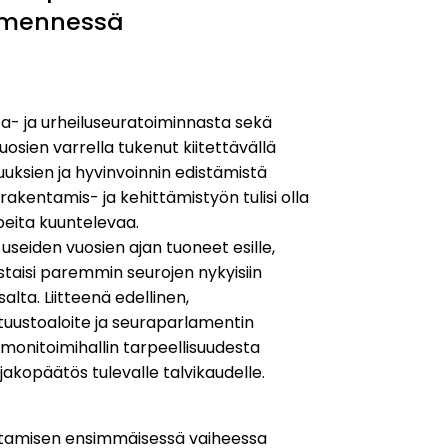
2 mennessä
ta- ja urheiluseuratoiminnasta sekä
osien varrella tukenut kiitettävällä
uuksien ja hyvinvoinnin edistämistä
entamis- ja kehittämistyön tulisi olla
peita kuuntelevaa.
useiden vuosien ajan tuoneet esille,
vastaisi paremmin seurojen nykyisiin
salta. Liitteenä edellinen,
tuustoaloite ja seuraparlamentin
eli monitoimihallin tarpeellisuudesta
akopäätös tulevalle talvikaudelle.
uttamisen ensimmäisessä vaiheessa