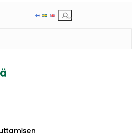
Etsi
sä
euttamisen