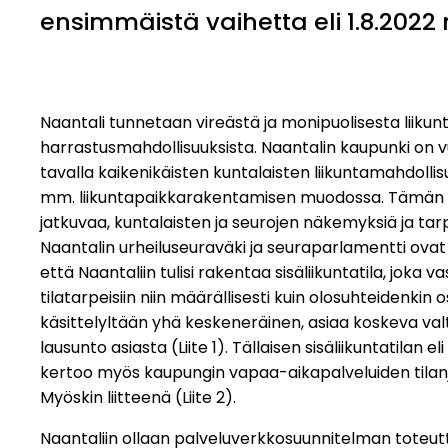
ensimmäistä vaihetta eli 1.8.202
Naantali tunnetaan vireästä ja monipuolisesta liikun
harrastusmahdollisuuksista. Naantalin kaupunki on vu
tavalla kaikenikäisten kuntalaisten liikuntamahdollis
mm. liikuntapaikkarakentamisen muodossa. Tämän rak
jatkuvaa, kuntalaisten ja seurojen näkemyksiä ja tar
Naantalin urheiluseuraväki ja seuraparlamentti ovat 
että Naantaliin tulisi rakentaa sisäliikuntatila, joka 
tilatarpeisiin niin määrällisesti kuin olosuhteidenkin o
käsittelyltään yhä keskeneräinen, asiaa koskeva val
lausunto asiasta (Liite 1). Tällaisen sisäliikuntatilan 
kertoo myös kaupungin vapaa-aikapalveluiden tilanj
Myöskin liitteenä (Liite 2).
Naantaliin ollaan palveluverkkosuunnitelman tote