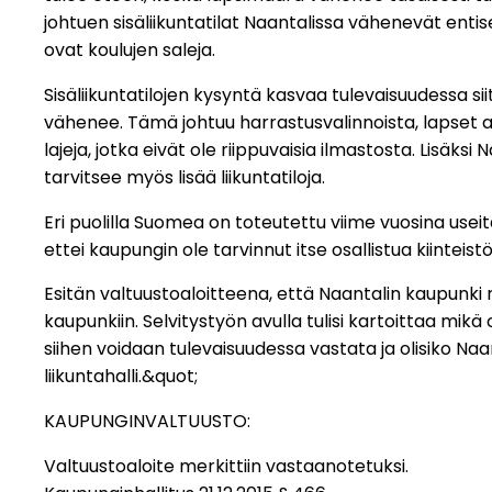
johtuen sisäliikuntatilat Naantalissa vähenevät entise
ovat koulujen saleja.
Sisäliikuntatilojen kysyntä kasvaa tulevaisuudessa s
vähenee. Tämä johtuu harrastusvalinnoista, lapset 
lajeja, jotka eivät ole riippuvaisia ilmastosta. Lisäks
tarvitsee myös lisää liikuntatiloja.
Eri puolilla Suomea on toteutettu viime vuosina useit
ettei kaupungin ole tarvinnut itse osallistua kiinteis
Esitän valtuustoaloitteena, että Naantalin kaupunki r
kaupunkiin. Selvitystyön avulla tulisi kartoittaa mikä 
siihen voidaan tulevaisuudessa vastata ja olisiko Naa
liikuntahalli.&quot;
KAUPUNGINVALTUUSTO:
Valtuustoaloite merkittiin vastaanotetuksi.