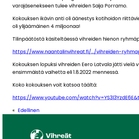
varajäsenekseen tulee vihreiden Saija Porramo.
Kokouksen ikävin anti oli äänestys kotihoidon riitt
oli ylijäämäinen 4 miljoonaa!
Tilinpäätöstä käsiteltäessä vihreiden hienon ryhmä
https://www.naantalinvihreat.fi/…/vihreiden-ryhm
Kokouksen lopuksi vihreiden Eero Latvala jätti vie
ensimmäistä vaihetta eli 1.8.2022 mennessä.
Koko kokouksen voit katsoa täältä:
https://www.youtube.com/watch?v=YS3l3YzdE6E&
«
Edellinen