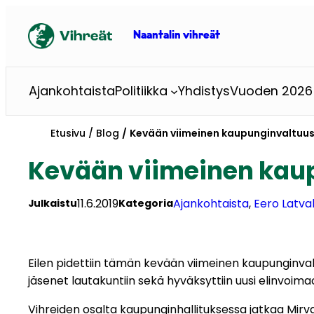
Siirry
sisältöön
Naantalin vihreät
Ajankohtaista
Politiikka
Yhdistys
Vuoden 2026 
Etusivu
Blog
Kevään viimeinen kaupunginvaltuu
Kevään viimeinen kau
11.6.2019
Ajankohtaista
, 
Eero Latva
Julkaistu
Kategoria
Eilen pidettiin tämän kevään viimeinen kaupunginva
jäsenet lautakuntiin sekä hyväksyttiin uusi elinvoim
Vihreiden osalta kaupunginhallituksessa jatkaa Mirv