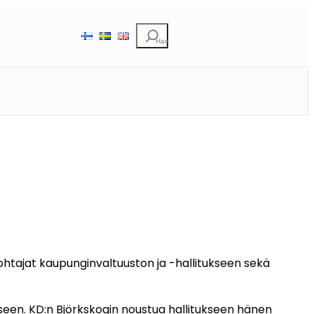
Etsi
ohtajat kaupunginvaltuuston ja -hallitukseen sekä
seen. KD:n Björkskogin noustua hallitukseen hänen