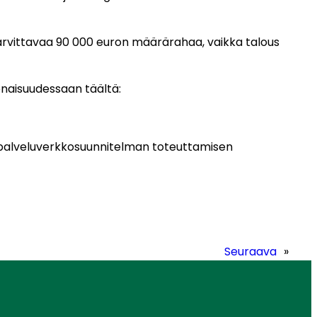
tarvittavaa 90 000 euron määrärahaa, vaikka talous
onaisuudessaan täältä:
na palveluverkkosuunnitelman toteuttamisen
Seuraava
»