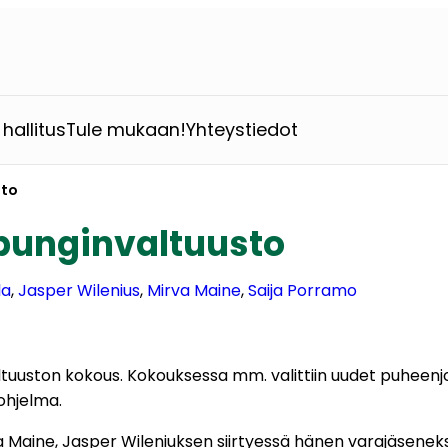
hallitus
Tule mukaan!
Yhteystiedot
sto
punginvaltuusto
la
, 
Jasper Wilenius
, 
Mirva Maine
, 
Saija Porramo
ltuuston kokous. Kokouksessa mm. valittiin uudet puheenj
aohjelma.
a Maine, Jasper Wileniuksen siirtyessä hänen varajäsenek