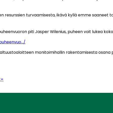
ävien resurssien turvaamisesta, ikävä kyllä emme saaneet 
puheenvuoron piti Jasper Wilenius, puheen voit lukea kok
apuheenvuo…/
lä valtuustoaloitteen monitoimihallin rakentamisesta osa
t=