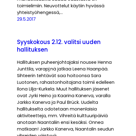
toimielimiin. Neuvottelut käytiin hyvässä
yhteistyöhengessä,…
29.5.2017
Syyskokous 2.12. valitsi uuden
hallituksen
Hallituksen puheenjohtajaksi nousee Henna
Junttila, varapj:nä jatkaa Leena Haanpää.
Sihteerin tehtävät saa hoitoonsa Sara
Luotonen, rahastonhoitajana toimii edelleen
Ilona Lilja-Kurkela. Muut hallituksen jäsenet
ovat Jyrki Heino ja Kaarina Kanerva, varalla
Jarkko Kanerva ja Paul Brück. Uudelta
hallitukselta odotetaan monenlaisia
aktiviteetteja, mm. Vihreitä kulttuuripäiviä
anotaan Naantaliin ensi kesäksi. Onnea
matkaan! Jarkko Kanerva, Naantalin seudun
vihreiden väistyvä…