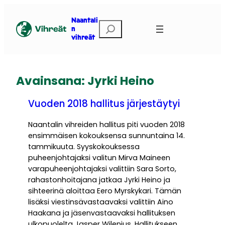
Siirry
sisältöön
Naantali
Etsi
n
vihreät
Avainsana:
Jyrki Heino
Vuoden 2018 hallitus järjestäytyi
Naantalin vihreiden hallitus piti vuoden 2018
ensimmäisen kokouksensa sunnuntaina 14.
tammikuuta. Syyskokouksessa
puheenjohtajaksi valitun Mirva Maineen
varapuheenjohtajaksi valittiin Sara Sorto,
rahastonhoitajana jatkaa Jyrki Heino ja
sihteerinä aloittaa Eero Myrskykari. Tämän
lisäksi viestinsävastaavaksi valittiin Aino
Haakana ja jäsenvastaavaksi hallituksen
ulkopuolelta Jasper Wilenius. Hallitukseen