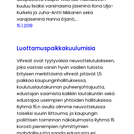
kuuluu lisäksi varsinaisina jäseninä Ilona Lilja-
Kurkela ja Juha-Antti Nikkanen sekä
varajäseninä Hanna Erjanti,…
15.1.2018
Luottamuspaikkakuulumisia
Vihreät ovat tyytyväisiä neuvottelutulokseen,
joka vastasi varsin hyvin vaalien tulosta.
Erityisen merkittävinä vihreät pitävät 1,5
paikkaa kaupunginhallituksessa,
koulutuslautakunnan puheenjohtajuutta,
edustajan saamista kaikkiin lautakuntiin sekä
edustajaa useimpien yhtiöiden hallituksissa.
Ryhmä 15:n avulla olimme neuvotteluissa
toiseksi suurin liittouma, ja kaupungin
poliittisen toiminnan näkökulmasta Ryhmä 15
korosti pienempien ryhmittymien
mahdollisuutta saada edustusta eri